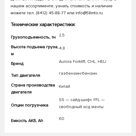
нашем ассортименте, узнать стоимость и наличие
можете тел. (8412) 45-88-77 или info@58mto.ru
Технические характеристики:
2,5
Грузоподъемность, тн
Высота подъема груза,
4,8
м
Aurora Forklift
,
CHL
,
HELI
Бренд
газбензин/бензин
Тип двигателя
Страна производства
Китай
двигателя
SS — сайд-шифт
,
FFL —
Опции погрузчика
свободный ход мачты
60
Емкость АКБ, Ah