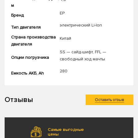
м
EP
Бренд
электрический Li-Ion
Тип двигателя
Страна производства
Китай
двигателя
SS — сайд-шифт
,
FFL —
Опции погрузчика
свободный ход мачты
280
Емкость АКБ, Ah
Отзывы
Оставить отзыв
Самые выгодные
цены