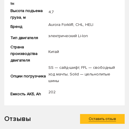
тн
Высота подъема
4,7
груза, м
Aurora Forklift
,
CHL
,
HELI
Бренд
электрический Li-Ion
Тип двигателя
Страна
Китай
производства
двигателя
SS — сайд-шифт
,
FFL — свободный
ход мачты
,
Solid — цельнолитые
Опции погрузчика
шины
202
Емкость АКБ, Ah
Отзывы
Оставить отзыв