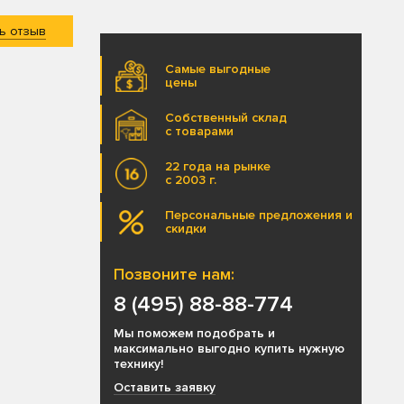
ь отзыв
Самые выгодные
цены
Собственный склад
с товарами
22 года на рынке
с 2003 г.
Персональные предложения и
скидки
Позвоните нам:
8 (495) 88-88-774
Мы поможем подобрать и
максимально выгодно купить нужную
технику!
Оставить заявку