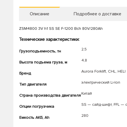
Описание
Подробнее о доставке
ZSM4800 3V h1 SS SE F-1200 Bch 80V/280Ah
Технические характеристики:
2,5
Грузоподъемность, тн
4,8
Высота подъема груза, м
Aurora Forklift
,
CHL
,
HELI
Бренд
электрический Li-Ion
Тип двигателя
Китай
Страна производства двигателя
SS — сайд-шифт
,
FFL — 
Опции погрузчика
280
Емкость АКБ, Ah