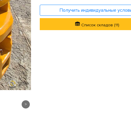
Получить индивидуальные услов
Список складов (11)
>