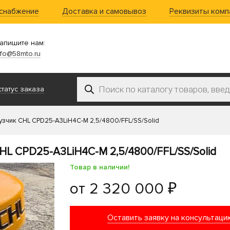
 снабжение
Доставка и самовывоз
Реквизиты комп
апишите нам:
nfo@58mto.ru
Поиск товаров
татус заказа
узчик CHL CPD25-A3LiH4C-M 2,5/4800/FFL/SS/Solid
L CPD25-A3LiH4C-M 2,5/4800/FFL/SS/Solid
Товар в наличии!
от
2 320 000 ₽
Оставить заявку на консультаци