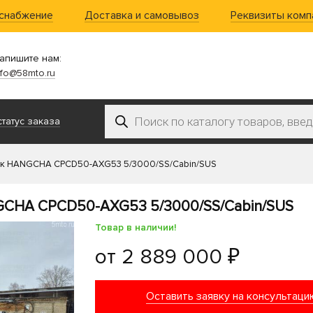
 снабжение
Доставка и самовывоз
Реквизиты комп
апишите нам:
nfo@58mto.ru
Поиск товаров
татус заказа
ик HANGCHA CPCD50-AXG53 5/3000/SS/Cabin/SUS
GCHA CPCD50-AXG53 5/3000/SS/Cabin/SUS
Товар в наличии!
от
2 889 000 ₽
Оставить заявку на консультаци