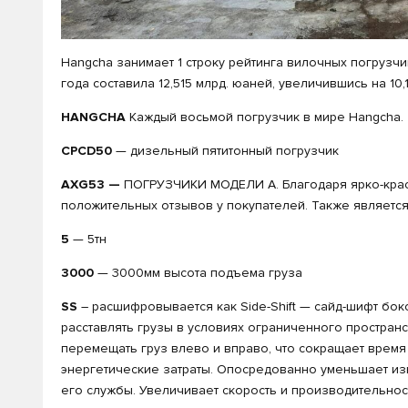
Hangcha занимает 1 строку рейтинга вилочных погрузч
года составила 12,515 млрд. юаней, увеличившись на 1
HANGCHA
Каждый восьмой погрузчик в мире Hangcha.
CPCD50
— дизельный пятитонный погрузчик
AXG53 —
ПОГРУЗЧИКИ МОДЕЛИ А. Благодаря ярко-красн
положительных отзывов у покупателей. Также являетс
5
— 5тн
3000
— 3000мм высота подъема груза
SS
– расшифровывается как Side-Shift — сайд-шифт бок
расставлять грузы в условиях ограниченного простран
перемещать груз влево и вправо, что сокращает время
энергетические затраты. Опосредованно уменьшает изн
его службы. Увеличивает скорость и производительность