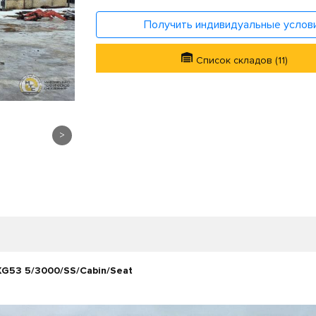
Получить индивидуальные услов
Список складов (11)
>
G53 5/3000/SS/Cabin/Seat