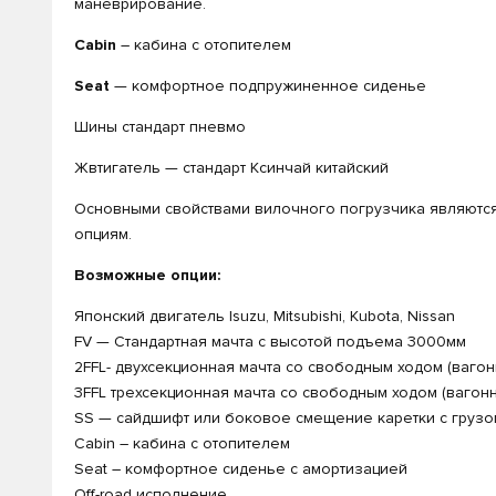
маневрирование.
Cabin
– кабина с отопителем
Seat
— комфортное подпружиненное сиденье
Шины стандарт пневмо
Жвтигатель — стандарт Ксинчай китайский
Основными свойствами вилочного погрузчика являются
опциям.
Возможные опции:
Японский двигатель Isuzu, Mitsubishi, Kubota, Nissan
FV — Стандартная мачта с высотой подъема 3000мм
2FFL- двухсекционная мачта со свободным ходом (ваго
3FFL трехсекционная мачта со свободным ходом (вагон
SS — сайдшифт или боковое смещение каретки с грузо
Cabin – кабина с отопителем
Seat – комфортное сиденье с амортизацией
Off-road исполнение