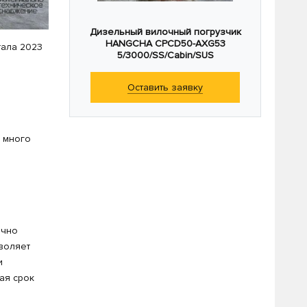
Дизельный вилочный погрузчик
HANGCHA CPCD50-AXG53
тала 2023
5/3000/SS/Cabin/SUS
Оставить заявку
 много
ично
воляет
и
ая срок