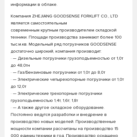
информации в облаке.
Компания ZHEJIANG GOODSENSE FORKLIFT CO., LTD
является самостоятельным
современным крупным производителем складской
техники. Площади производства занимают более 100
тыс.м.кв. Модельный ряд погрузчиков GOODSENSE
достаточно широкий, компания производит:
· — Дизельные погрузчики грузоподъемностью от 1,0т
до 48,0тн
· — Газ/Бензиновые погрузчики от 1,0т до 8,0т
· — Электрические четырехопорные погрузчики от 1,0т
до 12,0т
· — Электрические трехопорные погрузчики
грузоподъемностью 1,4т, 1,6т; 1,8т
· — А также другое складское оборудование.
Постоянно ведутся разработки и внедрение в
производство новых моделей. Производственные
мощности компании рассчитаны на производство 15
000 единиц техники в год. Производство оснащено