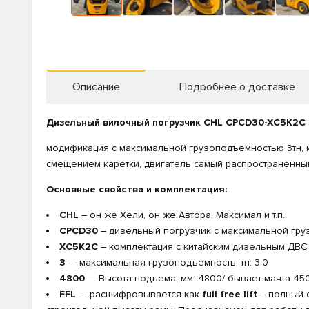
Описание
Подробнее о доставке
Дизельный вилочный погрузчик CHL CPCD30-XC5K2C 
модификация с максимальной грузоподъемностью 3тн,
смещением каретки, двигатель самый распространенный
Основные свойства и комплектация:
CHL
– он же Хели, он же Автора, Максимал и т.п.
CPCD30
– дизельный погрузчик с максимальной гр
XC5K2C
– комплектация с китайским дизельным ДВС 
3
— максимальная грузоподъемность, тн: 3,0
4800
— Высота подъема, мм: 4800/ бывает мачта 45
FFL
— расшифровывается как
full free lift
– полный 