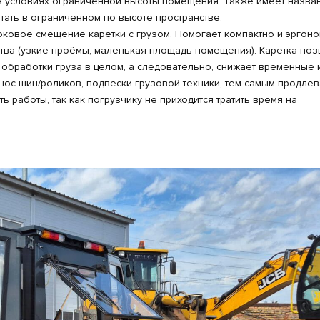
в условиях ограниченной высоты помещения. Также имеет назва
отать в ограниченном по высоте пространстве.
боковое смещение каретки с грузом. Помогает компактно и эргон
ства (узкие проёмы, маленькая площадь помещения). Каретка поз
 обработки груза в целом, а следовательно, снижает временные 
ос шин/роликов, подвески грузовой техники, тем самым продлев
 работы, так как погрузчику не приходится тратить время на