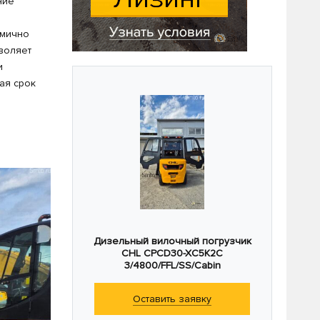
ние
омично
воляет
и
ая срок
Дизельный вилочный погрузчик
CHL CPCD30-XC5K2C
3/4800/FFL/SS/Cabin
Оставить заявку