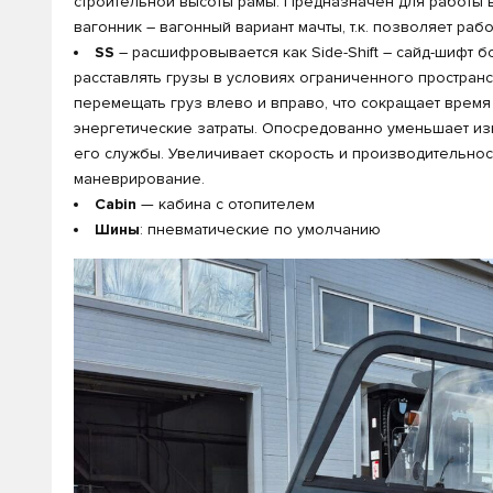
строительной высоты рамы. Предназначен для работы 
вагонник – вагонный вариант мачты, т.к. позволяет раб
SS
– расшифровывается как Side-Shift – сайд-шифт 
расставлять грузы в условиях ограниченного простран
перемещать груз влево и вправо, что сокращает время
энергетические затраты. Опосредованно уменьшает изн
его службы. Увеличивает скорость и производительность
маневрирование.
Cabin
— кабина с отопителем
Шины
: пневматические по умолчанию