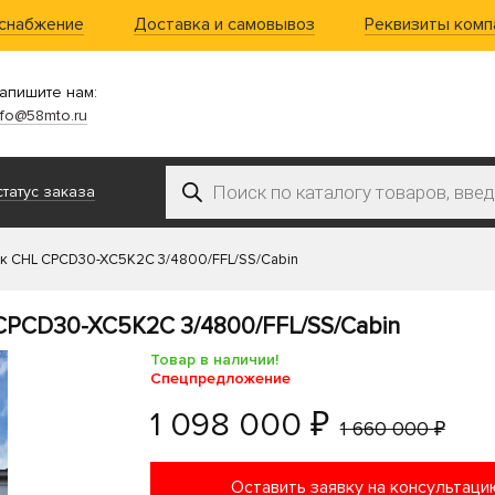
 снабжение
Доставка и самовывоз
Реквизиты комп
апишите нам:
nfo@58mto.ru
Поиск товаров
татус заказа
к CHL CPCD30-XC5K2C 3/4800/FFL/SS/Cabin
CPCD30-XC5K2C 3/4800/FFL/SS/Cabin
Товар в наличии!
Спецпредложение
1 098 000 ₽
1 660 000 ₽
Оставить заявку на консультаци