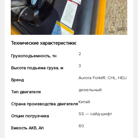
Технические характеристики:
2
Грузоподъемность, тн
3
Высота подъема груза, м
Aurora Forklift
,
CHL
,
HELI
Бренд
дизельный
Тип двигателя
Китай
Страна производства двигателя
SS — сайд-шифт
Опции погрузчика
60
Емкость АКБ, Ah