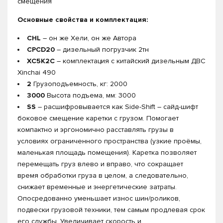
смещения
Основные свойства и комплектация:
CHL
– он же Хели, он же Автора
CPCD20
– дизельный погрузчик 2тн
XC5K2C
– комплектация с китайский дизельным ДВС
Xinchai 490
2
Грузоподъемность, кг: 2000
3000
Высота подъема, мм: 3000
SS
– расшифровывается как Side-Shift – сайд-шифт
боковое смещение каретки с грузом. Помогает
компактно и эргономично расставлять грузы в
условиях ограниченного пространства (узкие проёмы,
маленькая площадь помещения). Каретка позволяет
перемещать груз влево и вправо, что сокращает
время обработки груза в целом, а следовательно,
снижает временные и энергетические затраты.
Опосредованно уменьшает износ шин/роликов,
подвески грузовой техники, тем самым продлевая срок
его службы. Увеличивает скорость и