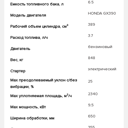
6.5
Емкость топливного бака, л
HONDA GX390
Модель двигателя
389
Рабочий объем цилиндра, см³
3.7
Расход топлива, л/ч
бензиновый
Двигатель
848
Вес, кг
электрический
Стартер
Max преодолеваемый уклон с/без
25
вибрации, %
2340
Max уплотняемая площадь, м²/ч
9,5
Max мощность, кВт
650
Ширина обработки, мм
355