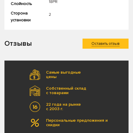
18PR
Слойность
Сторона
2
установки
Отзывы
Оставить отзыв
Самые выгодные
цены
Собственный склад
с товарами
22 года на рынке
с 2003 г.
Персональные предложения и
скидки