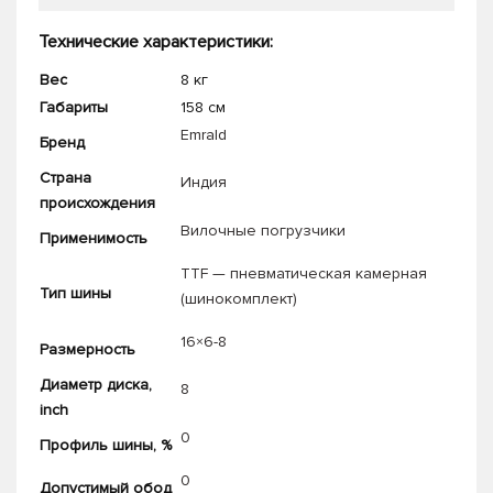
Технические характеристики:
Вес
8 кг
Габариты
158 см
Emrald
Бренд
Страна
Индия
происхождения
Вилочные погрузчики
Применимость
ТТF — пневматическая камерная
Тип шины
(шинокомплект)
16×6-8
Размерность
Диаметр диска,
8
inch
0
Профиль шины, %
0
Допустимый обод