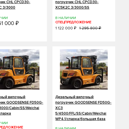
чик CHL CPCD30-
погрузчик CHL CPCD30-
C 3/3000
XC5K2C 3/3000/SS
ИЧИИ
В НАЛИЧИИ
51 000 ₽
СПЕЦПРЕДЛОЖЕНИЕ
1 122 000 ₽
1 295 800 ₽
ный вилочный
Дизельный вилочный
зчик GOODSENSE FD50G-
погрузчик GOODSENSE FD50G-
3000/Cabin/SS/Weichai
XC3
спарка
5/4500/FFL/SS/Cabin/Weichai
WP4.1/спарка/большая база
ИЧИИ
РЕДЛОЖЕНИЕ
В НАЛИЧИИ