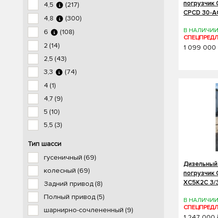
погрузчик
4,5
(217)
CPCD 30-A
4,8
(300)
В НАЛИЧИ
6
(108)
СПЕЦПРЕД
2
(14)
1 099 000
2,5
(43)
3,3
(74)
4
(1)
4,7
(9)
5
(10)
5,5
(3)
Тип шасси
гусеничный
(69)
Дизельный
колесный
(69)
погрузчик
XC5K2C 3/3
Задний привод
(8)
Полный привод
(5)
В НАЛИЧИ
СПЕЦПРЕД
шарнирно-сочлененный
(9)
1 247 000 