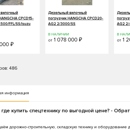
 вилочный
Дизельный вилочный
Дизель
 HANGCHA CPCD15-
погрузчик HANGCHA CPCD20-
погру
500/FFL/SS/Isuzu
AG2 2/3000/SS
AG2 2/
В НАЛИЧИИ
В НАЛ
1 078 000 ₽
1 2
И
от
от
000 ₽
ров: 486
ая информация
 где купить спецтехнику по выгодной цене? - Обра
аём дорожно-строительную, складскую технику и оборудование 