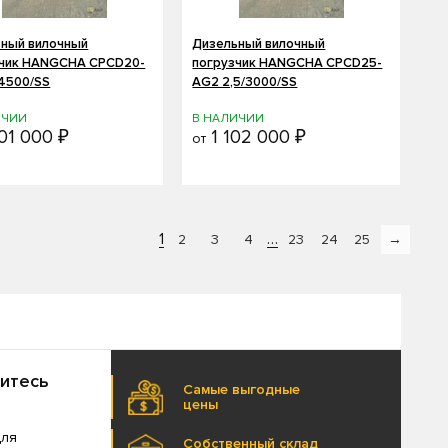
ный вилочный
Дизельный вилочный
зчик HANGCHA CPCD20-
погрузчик HANGCHA CPCD25-
4500/SS
AG2 2,5/3000/SS
ИЧИИ
В НАЛИЧИИ
01 000 ₽
1 102 000 ₽
от
1
…
2
3
4
23
24
25
→
титесь
Самые выгодные
цены
для
Собственный склад