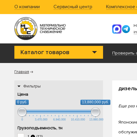
О компании
Сервисный центр
Комплексное
Н
i
Каталог товаров
Проверить с
Главная
Фильтры
дизел
Цена
0 руб.
13,880,000 руб.
Еще раз 
0
3,470,000
6,940,000
10,410,000
13,880,000
Японские
Грузоподъемность, тн
обслужив
1
(12)