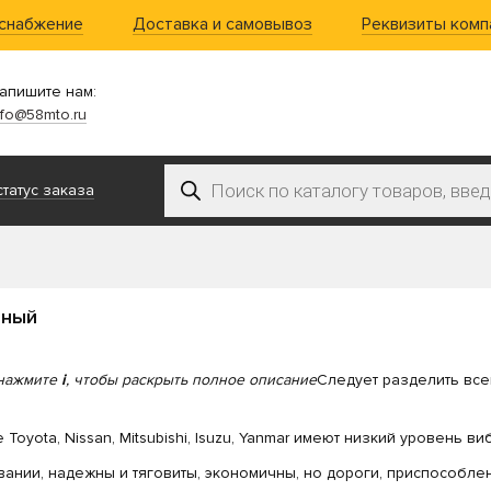
 снабжение
Доставка и самовывоз
Реквизиты комп
апишите нам:
nfo@58mto.ru
Поиск товаров
татус заказа
ьный
нажмите
i
, чтобы раскрыть полное описание
Следует разделить всег
 Toyota, Nissan, Mitsubishi, Isuzu, Yanmar имеют низкий уровень 
ании, надежны и тяговиты, экономичны, но дороги, приспособлен