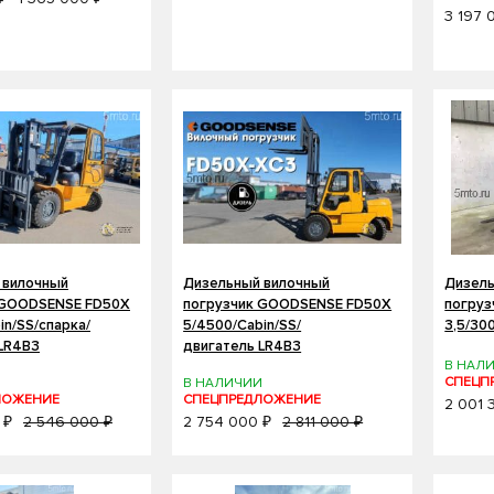
3 197 
 вилочный
Дизельный вилочный
Дизель
 GOODSENSE FD50X
погрузчик GOODSENSE FD50X
погруз
in/SS/спарка/
5/4500/Cabin/SS/
3,5/30
 LR4B3
двигатель LR4B3
В НАЛ
СПЕЦП
И
В НАЛИЧИИ
ЛОЖЕНИЕ
СПЕЦПРЕДЛОЖЕНИЕ
2 001 
 ₽
2 546 000 ₽
2 754 000 ₽
2 811 000 ₽