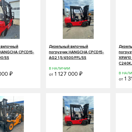
 вилочный
Дизельный вилочный
Дизель
 HANGCHA CPCD15-
погрузчик HANGCHA CPCD15-
погру
00/SS
AG2 1,5/4500/FFL/SS
XRW10 
C240K
И
В НАЛИЧИИ
000 ₽
1 127 000 ₽
В НАЛ
от
1 3
от