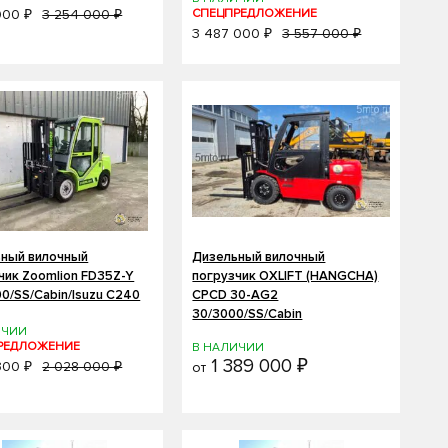
000 ₽
3 254 000 ₽
СПЕЦПРЕДЛОЖЕНИЕ
3 487 000 ₽
3 557 000 ₽
ный вилочный
Дизельный вилочный
чик Zoomlion FD35Z-Y
погрузчик OXLIFT (HANGCHA)
00/SS/Cabin/Isuzu C240
CPCD 30-AG2
30/3000/SS/Cabin
ИЧИИ
РЕДЛОЖЕНИЕ
В НАЛИЧИИ
1 389 000 ₽
300 ₽
2 028 000 ₽
от