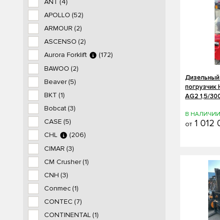
ANT
(4)
APOLLO
(52)
ARMOUR
(2)
ASCENSO
(2)
Aurora Forklift
(172)
BAWOO
(2)
Дизельный
Beaver
(5)
погрузчик
BKT
(1)
AG2 1,5/30
Bobcat
(3)
В НАЛИЧИ
CASE
(5)
1 012 
от
CHL
(206)
CIMAR
(3)
CM Crusher
(1)
CNH
(3)
Conmec
(1)
CONTEC
(7)
CONTINENTAL
(1)