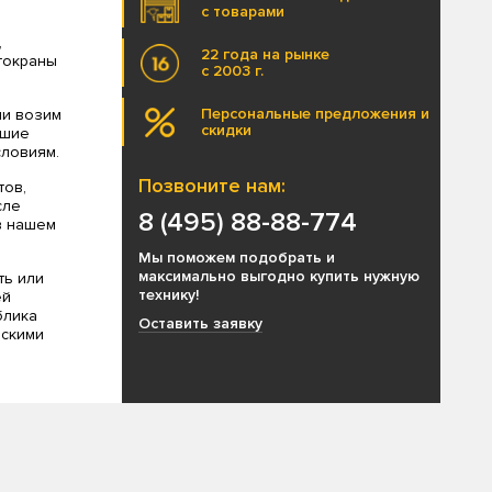
с товарами
,
22 года на рынке
втокраны
с 2003 г.
Персональные предложения и
ми возим
скидки
чшие
ловиям.
Позвоните нам:
тов,
сле
8 (495) 88-88-774
в нашем
Мы поможем подобрать и
максимально выгодно купить нужную
ть или
технику!
ей
блика
Оставить заявку
ескими