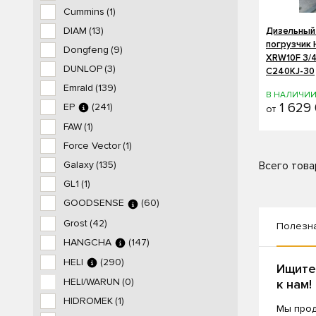
Cummins
(1)
DIAM
(13)
Дизельный
погрузчик
Dongfeng
(9)
XRW10F 3/4
DUNLOP
(3)
C240KJ-30
Emrald
(139)
В НАЛИЧИ
1 629 
EP
(241)
от
FAW
(1)
Force Vector
(1)
Всего това
Galaxy
(135)
GL1
(1)
GOODSENSE
(60)
Grost
(42)
Полезн
HANGCHA
(147)
HELI
(290)
Ищите
HELI/WARUN
(0)
к нам!
HIDROMEK
(1)
Мы прод