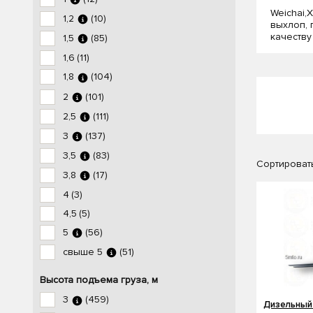
Weichai,X
1,2
(10)
выхлоп, 
качеству
1,5
(85)
1,6
(11)
1,8
(104)
2
(101)
2,5
(111)
3
(137)
3,5
(83)
Сортировать
3,8
(17)
4
(3)
4,5
(5)
5
(56)
свыше 5
(51)
Высота подъема груза, м
3
(459)
Дизельный