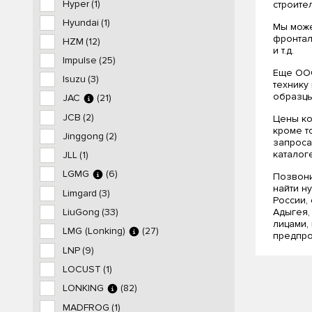
Hyper
(1)
строите
Hyundai
(1)
Мы може
фронтал
HZM
(12)
и т.д.
Impulse
(25)
Еще ООО
Isuzu
(3)
технику
образцы
JAC
(21)
JCB
(2)
Цены ко
кроме т
Jinggong
(2)
запроса
каталоге
JLL
(1)
LGMG
(6)
Позвони
найти н
Limgard
(3)
России,
LiuGong
(33)
Адыгея,
лицами,
LMG (Lonking)
(27)
предпро
LNP
(9)
LOCUST
(1)
LONKING
(82)
MADFROG
(1)