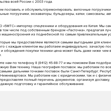
льства всей России с 2003 года.
м поставить и обслужить/отремонтировать: вилочные погрузчики
ьные погрузчики, экскаваторы, бульдозеры, катки, самосвалы, а
 «5МТС» импортер спецтехники и оборудования из Китая. Мы са
 в том числе под собственным брендом «Ласточка», предлагая лу
 машиностроения из поднебесной по самым привлекательным ус
торые мы предоставляем являются самыми выгодными для клиен
ого с каждым клиентом мы работаем индивидуально, зачастую по
 и обсуждения покупки техники цена может быть даже ниже чем 
.
те нам по телефону 8 (8412) 45-88-77 и мы поможем Вам подобра
ужную Вам технику. Наша география поставок: мы работаем по вс
 самыми дальними точками поставок были Санкт-Петербург, Респу
 Нижневартовск. Мы работаем как с юридическими, так и с физич
 предоставляя полный перечень документов, организуя доставку,
дажную подготовку и гарантийное обслуживание.