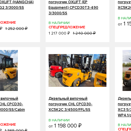
 OXLIFT (HANGCHA)
погрузчик OXLIFT (EP
погруз
G2 3/3000/SS
Equipment) CPCD30T3-490
XC5K2
3/3000/SS
И
В НАЛ
ЛОЖЕНИЕ
1 1
В НАЛИЧИИ
от
СПЕЦПРЕДЛОЖЕНИЕ
 ₽
1 252 000 ₽
1 217 000 ₽
1 240 000 ₽
 вилочный
Дизельный вилочный
Дизель
 CHL CPCD30-
погрузчик CHL CPCD30-
погру
000/SS/Cabin
XC5K2C 3/4500/FFL/SS
XC3 5/
WP4.1/
И
В НАЛИЧИИ
ЛОЖЕНИЕ
1 198 000 ₽
В НАЛ
от
СПЕЦП
₽
1 365 000 ₽