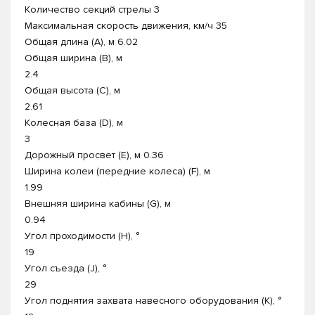
Количество секций стрелы 3
Максимальная скорость движения, км/ч 35
Общая длина (А), м 6.02
Общая ширина (В), м
2.4
Общая высота (С), м
2.61
Колесная база (D), м
3
Дорожный просвет (Е), м 0.36
Ширина колеи (передние колеса) (F), м
1.99
Внешняя ширина кабины (G), м
0.94
Угол проходимости (H), °
19
Угол съезда (J), °
29
Угол поднятия захвата навесного оборудования (К), °