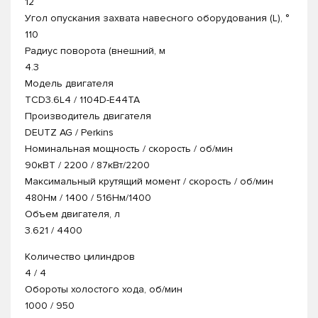
12
Угол опускания захвата навесного оборудования (L), °
110
Радиус поворота (внешний, м
4.3
Модель двигателя
TCD3.6L4 / 1104D-E44TA
Производитель двигателя
DEUTZ AG / Perkins
Номинальная мощность / скорость / об/мин
90кВТ / 2200 / 87кВт/2200
Максимальный крутящий момент / скорость / об/мин
480Нм / 1400 / 516Нм/1400
Объем двигателя, л
3.621 / 4400
Количество цилиндров
4 / 4
Обороты холостого хода, об/мин
1000 / 950