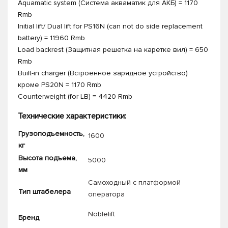
Aquamatic system (Система акваматик для АКБ) = 1170
Rmb
Initial lift/ Dual lift for PS16N (can not do side replacement
battery) = 11960 Rmb
Load backrest (Защитная решетка на каретке вил) = 650
Rmb
Built-in charger (Встроенное зарядное устройство)
кроме PS20N = 1170 Rmb
Counterweight (for LB) = 4420 Rmb
Технические характеристики:
Грузоподъемность,
1600
кг
Высота подъема,
5000
мм
Самоходный с платформой
Тип штабелера
оператора
Noblelift
Бренд