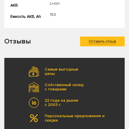
Li-ion
АКБ
150
Емкость АКБ, Ah
Отзывы
Оставить отзыв
Самые выгодные
цены
Собственный склад
с товарами
22 года на рынке
с 2003 г.
Персональные предложения и
скидки