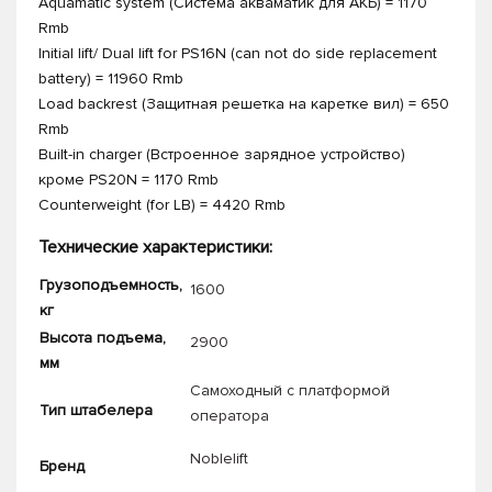
Aquamatic system (Система акваматик для АКБ) = 1170
Rmb
Initial lift/ Dual lift for PS16N (can not do side replacement
battery) = 11960 Rmb
Load backrest (Защитная решетка на каретке вил) = 650
Rmb
Built-in charger (Встроенное зарядное устройство)
кроме PS20N = 1170 Rmb
Counterweight (for LB) = 4420 Rmb
Технические характеристики:
Грузоподъемность,
1600
кг
Высота подъема,
2900
мм
Самоходный с платформой
Тип штабелера
оператора
Noblelift
Бренд