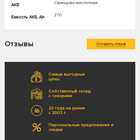
Свинцово-кислотная
АКБ
270
Емкость АКБ, Ah
Отзывы
Оставить отзыв
Самые выгодные
цены
Собственный склад
с товарами
22 года на рынке
с 2003 г.
Персональные предложения и
скидки