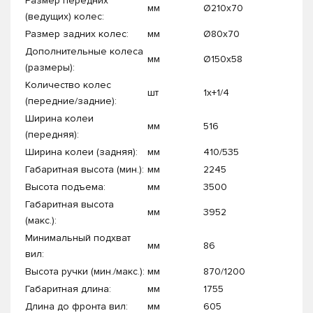
Размер передних
мм
Ø210х70
(ведущих) колес:
Размер задних колес:
мм
Ø80х70
Дополнительные колеса
мм
Ø150х58
(размеры):
Количество колес
шт
1x+1/4
(передние/задние):
Ширина колеи
мм
516
(передняя):
Ширина колеи (задняя):
мм
410/535
Габаритная высота (мин.):
мм
2245
Высота подъема:
мм
3500
Габаритная высота
мм
3952
(макс.):
Минимальный подхват
мм
86
вил:
Высота ручки (мин./макс.):
мм
870/1200
Габаритная длина:
мм
1755
Длина до фронта вил:
мм
605