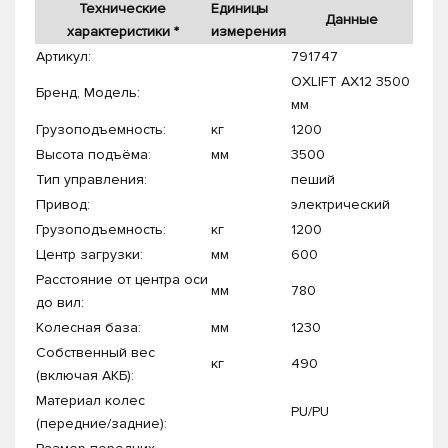
Технические
Единицы
Данные
характеристики *
измерения
Артикул:
791747
OXLIFT AX12 3500
Бренд, Модель:
мм
Грузоподъемность:
кг
1200
Высота подъёма:
мм
3500
Тип управления:
пеший
Привод:
электрический
Грузоподъемность:
кг
1200
Центр загрузки:
мм
600
Расстояние от центра оси
мм
780
до вил:
Колесная база:
мм
1230
Собственный вес
кг
490
(включая АКБ):
Материал колес
PU/PU
(передние/задние):