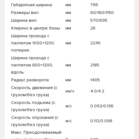
Габаритная ширина:
мм
795
Размеры вил:
мм
60/160/1150
Ширина вил:
мм
570/695
Клиренс в центре базы:
мм
26
Ширина прохода с
паллетом 1000×1200,
мм
2245
поперек:
Ширина прохода с
паллетом 800×1200,
мм
2185
вдоль:
Радиус разворота:
мм
1405
Скорость движения (с
км/ч
4.0/4.2
грузом/без груза):
Скорость подъема (с
м/с
0.092/0.136
грузом/без груза):
Скорость опускания (с
м/с
0.112/0.098
грузом/без груза):
Макс. Преодолеваемый