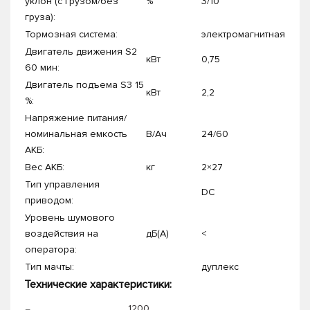
уклон (с грузом/без
%
3/10
груза):
Тормозная система:
электромагнитная
Двигатель движения S2
кВт
0,75
60 мин:
Двигатель подъема S3 15
кВт
2,2
%:
Напряжение питания/
номинальная емкость
В/Ач
24/60
АКБ:
Вес АКБ:
кг
2×27
Тип управления
DC
приводом:
Уровень шумового
воздействия на
дБ(A)
<
оператора:
Тип мачты:
дуплекс
Технические характеристики:
1200