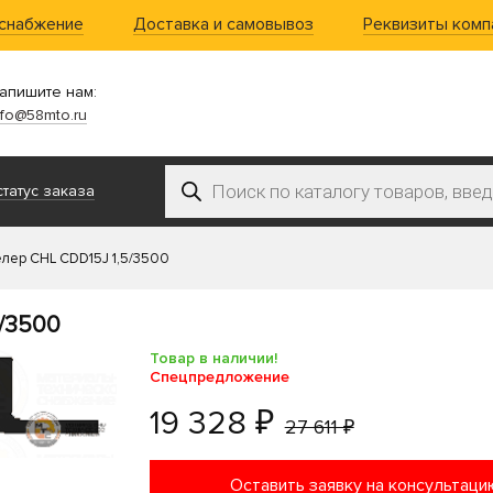
 снабжение
Доставка и самовывоз
Реквизиты комп
апишите нам:
nfo@58mto.ru
Поиск товаров
татус заказа
лер CHL CDD15J 1,5/3500
/3500
Товар в наличии!
Спецпредложение
19 328 ₽
27 611 ₽
Оставить заявку на консультаци