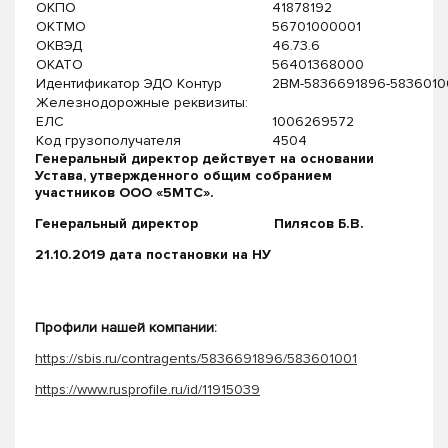
ОКПО
41878192
ОКТМО
56701000001
ОКВЭД
46.73.6
ОКАТО
56401368000
Идентификатор ЭДО Контур
2BM-5836691896-58360100
Железнодорожные реквизиты:
ЕЛС
1006269572
Код грузополучателя
4504
Генеральный директор действует на основании
Устава, утвержденного общим собранием
участников ООО «5МТС».
Генеральный директор Пилясов Б.В.
21.10.2019 дата постановки на НУ
Профили нашей компании:
https://sbis.ru/contragents/5836691896/583601001
https://www.rusprofile.ru/id/11915039