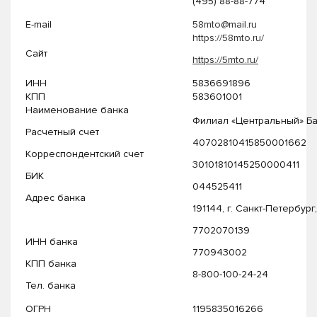
(495) 88-88-774
E-mail
58mto@mail.ru
https://58mto.ru/
Сайт
https://5mto.ru/
ИНН
5836691896
КПП
583601001
Наименование банка
Филиал «Центральный» Бан
Расчетный счет
40702810415850001662
Корреспондентский счет
30101810145250000411
БИК
044525411
Адрес банка
191144, г. Санкт-Петербург,
7702070139
ИНН банка
770943002
КПП банка
8-800-100-24-24
Тел. банка
ОГРН
1195835016266