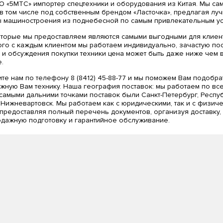
 «5МТС» импортер спецтехники и оборудования из Китая. Мы са
 в том числе под собственным брендом «Ласточка», предлагая лу
 машиностроения из поднебесной по самым привлекательным ус
торые мы предоставляем являются самыми выгодными для клиен
ого с каждым клиентом мы работаем индивидуально, зачастую по
 и обсуждения покупки техники цена может быть даже ниже чем 
.
те нам по телефону 8 (8412) 45-88-77 и мы поможем Вам подобра
ужную Вам технику. Наша география поставок: мы работаем по вс
 самыми дальними точками поставок были Санкт-Петербург, Респу
 Нижневартовск. Мы работаем как с юридическими, так и с физич
 предоставляя полный перечень документов, организуя доставку,
дажную подготовку и гарантийное обслуживание.