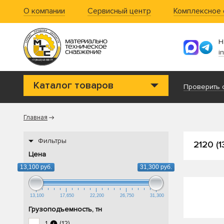
О компании
Сервисный центр
Комплексное
Н
i
Каталог товаров
Проверить с
Главная
Фильтры
2120 (1
Цена
13,100 руб.
31,300 руб.
13,100
17,650
22,200
26,750
31,300
Грузоподъемность, тн
1
(12)