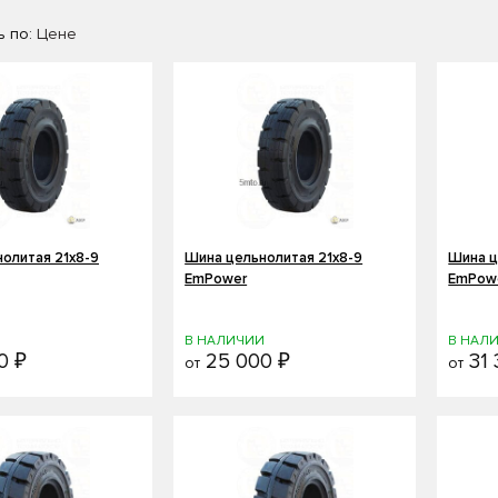
 по:
Цене
олитая 21х8-9
Шина цельнолитая 21х8-9
Шина ц
EmPower
EmPowe
И
В НАЛИЧИИ
В НАЛ
0 ₽
25 000 ₽
31 
от
от