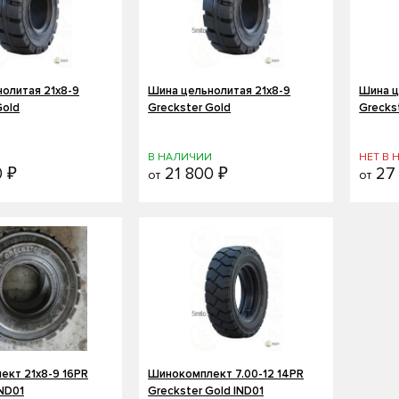
олитая 21х8-9
Шина цельнолитая 21х8-9
Шина ц
Gold
Greckster Gold
Grecks
И
В НАЛИЧИИ
НЕТ В
 ₽
21 800 ₽
27 
от
от
кт 21x8-9 16PR
Шинокомплект 7.00-12 14PR
IND01
Greckster Gold IND01