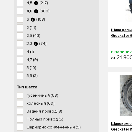
4,5
(217)
4,8
(300)
6
(108)
2
(14)
Шина цельн
2,5
(43)
Greckster 
3,3
(74)
4
(1)
В НАЛИЧИ
21 800
от
4,7
(9)
5
(10)
5,5
(3)
Тип шасси
гусеничный
(69)
колесный
(69)
Задний привод
(8)
Полный привод
(5)
Шинокомпле
шарнирно-сочлененный
(9)
Greckster 