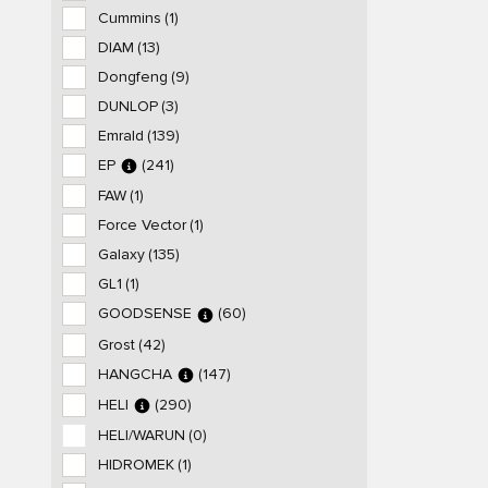
Cummins
(1)
DIAM
(13)
Dongfeng
(9)
DUNLOP
(3)
Emrald
(139)
EP
(241)
FAW
(1)
Force Vector
(1)
Galaxy
(135)
GL1
(1)
GOODSENSE
(60)
Grost
(42)
HANGCHA
(147)
HELI
(290)
HELI/WARUN
(0)
HIDROMEK
(1)