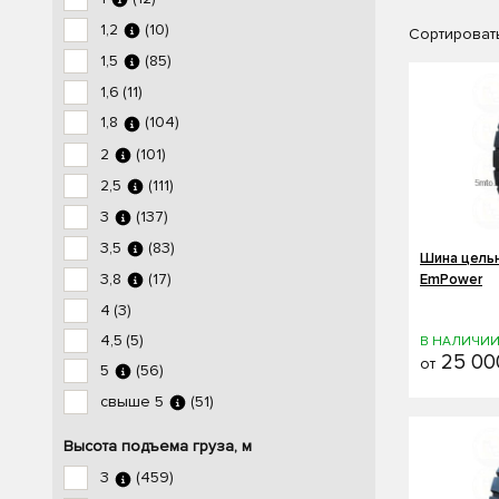
1,2
(10)
Сортировать
1,5
(85)
1,6
(11)
1,8
(104)
2
(101)
2,5
(111)
3
(137)
3,5
(83)
Шина цельн
3,8
(17)
EmPower
4
(3)
4,5
(5)
В НАЛИЧИ
25 00
от
5
(56)
свыше 5
(51)
Высота подъема груза, м
3
(459)