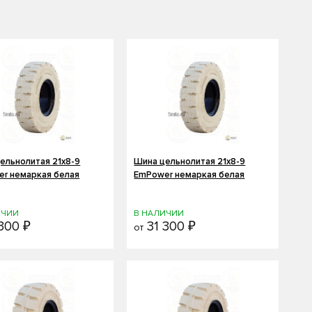
ельнолитая 21х8-9
Шина цельнолитая 21х8-9
r немаркая белая
EmPower немаркая белая
ИЧИИ
В НАЛИЧИИ
300 ₽
31 300 ₽
от