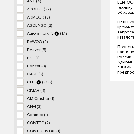
ANT
(4)
Еще ООО
технику
APOLLO
(52)
образцы
ARMOUR
(2)
Цены ко
ASCENSO
(2)
кроме т
запроса
Aurora Forklift
(172)
каталоге
BAWOO
(2)
Позвони
Beaver
(5)
найти н
России,
BKT
(1)
Адыгея,
Bobcat
(3)
лицами,
предпро
CASE
(5)
CHL
(206)
CIMAR
(3)
CM Crusher
(1)
CNH
(3)
Conmec
(1)
CONTEC
(7)
CONTINENTAL
(1)