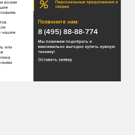
Персональные предложения и
ми возим
скидки
чшие
ловиям.
Позвоните нам:
тов,
сле
8 (495) 88-88-774
в нашем
Мы поможем подобрать и
максимально выгодно купить нужную
ть или
технику!
ей
блика
Оставить заявку
ескими