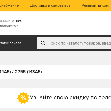
 снабжение
Доставка и самовывоз
Реквизиты комп
апишите нам:
nfo@58mto.ru
Поиск товаров
татус заказа
34A5) / 2755 (143A5)
Узнайте свою скидку по тел