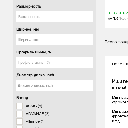
Размерность
В НАЛИЧИ
13 100
от
Ширина, мм
Всего това
Профиль шины, %
Полезн
Диаметр диска, inch
Ищите
к нам!
Мы прод
Бренд
строите
ACMG
(3)
Мы може
ADVANCE
(2)
фронтал
и т.д.
Alliance
(1)