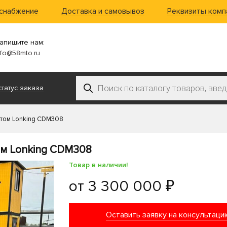
 снабжение
Доставка и самовывоз
Реквизиты комп
апишите нам:
nfo@58mto.ru
Поиск товаров
татус заказа
отом Lonking CDM308
ом Lonking CDM308
Товар в наличии!
от
3 300 000 ₽
Оставить заявку на консультаци