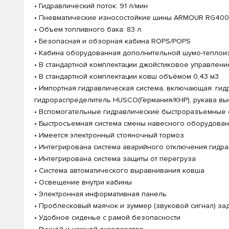
• Гидравлический поток: 91 л/мин
• Пневматические износостойкие шины ARMOUR RG400 р
• Объем топливного бака: 83 л.
• Безопасная и обзорная кабина ROPS/POPS
• Кабина оборудованная дополнительной шумо-теплои
• В стандартной комплектации джойстиковое управлен
• В стандартной комплектации ковш объёмом 0,43 м3
• Импортная гидравлическая система, включающая: ги
гидрораспределитель HUSCO(Германия/КНР), рукава вы
• Вспомогательные гидравлические быстроразъемные
• Быстросъемная система смены навесного оборудован
• Имеется электронный стояночный тормоз
• Интегрирована система аварийного отключения гидр
• Интегрирована система защиты от перегруза
• Система автоматического выравнивания ковша
• Освещение внутри кабины
• Электронная информативная панель
• Проблесковый маячок и зуммер (звуковой сигнал) за
• Удобное сиденье с рамой безопасности