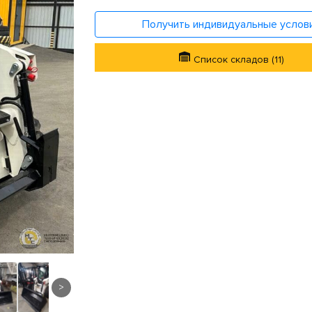
Получить индивидуальные услов
Список складов (11)
>