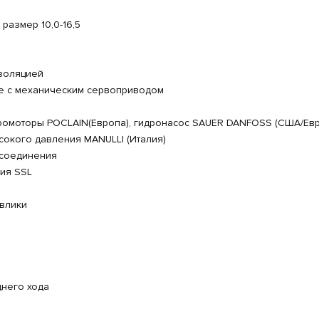
азмер 10,0-16,5
золяцией
ие с механическим сервоприводом
дромоторы POCLAIN(Европа), гидронасос SAUER DANFOSS (США/Евр
сокого давления MANULLI (Италия)
 соединения
ия SSL
авлики
днего хода