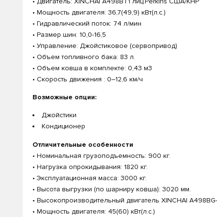
• Двигатель: XINCHAI A498BT1 лиц.Perkins США/КНР
• Мощность двигателя: 36,7(49,9) кВт(л.с.)
• Гидравлический поток: 74 л/мин
• Размер шин: 10,0-16,5
• Управление: Джойстиковое (сервопривод)
• Объем топливного бака: 83 л.
• Объем ковша в комплекте: 0,43 м3
• Скорость движения : 0–12,6 км/ч
Возможные опции:
Джойстики
Кондиционер
Отличительные особенности
• Номинальная грузоподъемность: 900 кг.
• Нагрузка опрокидывания: 1820 кг.
• Эксплуатационная масса: 3000 кг.
• Высота выгрузки (по шарниру ковша): 3020 мм.
• Высокопроизводительный двигатель XINCHAI A498BG-
• Мощность двигателя: 45(60) кВт(л.с.)