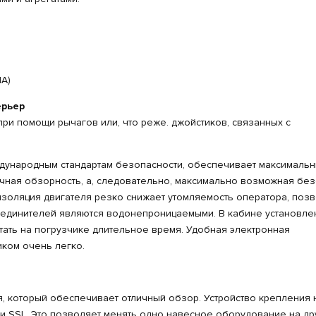
)
ША)
ерьер
при помощи рычагов или, что реже. джойстиков, связанных с
ународным стандартам безопасности, обеспечивает максималь
ичная обзорность, а, следовательно, максимально возможная бе
золяция двигателя резко снижает утомляемость оператора, позв
соединителей являются водонепроницаемыми. В кабине установле
ть на погрузчике длительное время. Удобная электронная
ком очень легко.
 который обеспечивает отличный обзор. Устройство крепления 
 SSL. Это позволяет менять одно навесное оборудование на др