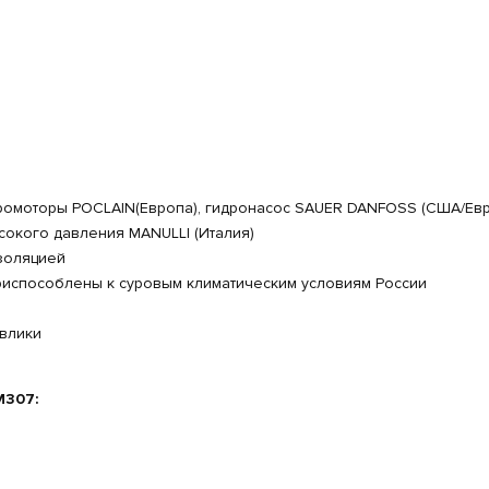
дромоторы POCLAIN(Европа), гидронасос SAUER DANFOSS (США/Евр
сокого давления MANULLI (Италия)
золяцией
приспособлены к суровым климатическим условиям России
авлики
M307: