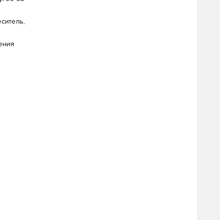
ситель,
ения