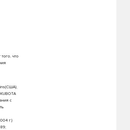
того, что
ния
ins(США),
ь KUBOTA
ания с
ть
004 г.)
89;