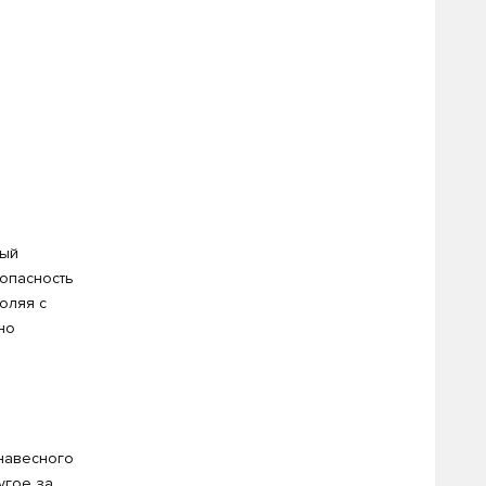
ный
зопасность
оляя с
но
навесного
угое за