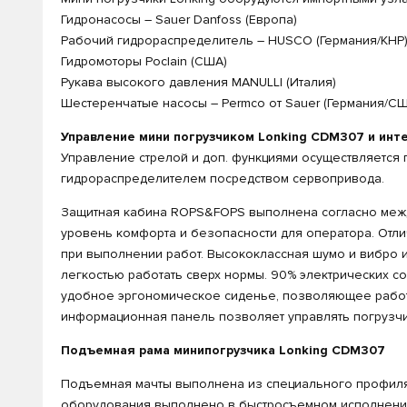
Гидронасосы – Sauer Danfoss (Европа)
Рабочий гидрораспределитель – HUSCO (Германия/КНР
Гидромоторы Poclain (США)
Рукава высокого давления MANULLI (Италия)
Шестеренчатые насосы – Permco от Sauer (Германия/С
Управление мини погрузчиком Lonking CDM307 и инт
Управление стрелой и доп. функциями осуществляется 
гидрораспределителем посредством сервопривода.
Защитная кабина ROPS&FOPS выполнена согласно межд
уровень комфорта и безопасности для оператора. Отл
при выполнении работ. Высококлассная шумо и вибро и
легкостью работать сверх нормы. 90% электрических 
удобное эргономическое сиденье, позволяющее работа
информационная панель позволяет управлять погрузчи
Подъемная рама минипогрузчика Lonking CDM307
Подъемная мачты выполнена из специального профиля,
оборудования выполнено в быстросъемном исполнении