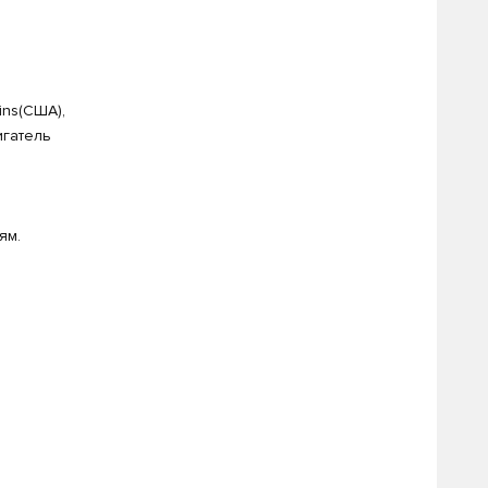
ins(США),
игатель
ям.