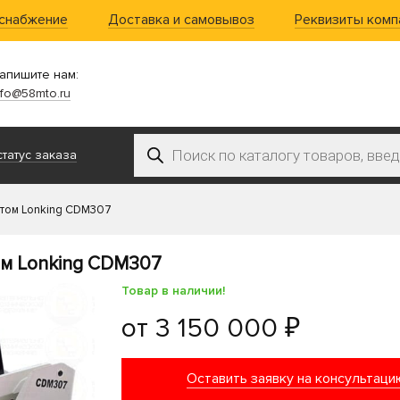
 снабжение
Доставка и самовывоз
Реквизиты комп
апишите нам:
nfo@58mto.ru
Поиск товаров
татус заказа
отом Lonking CDM307
ом Lonking CDM307
Товар в наличии!
от
3 150 000 ₽
Оставить заявку на консультаци