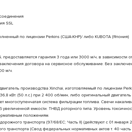
 соединения
ия SSL
олненный по лицензии Perkins (США-КНР)/ либо KUBOTA (Япония)
предоставляется гарантия 3 года или 3000 м/ч, в зависимости от 
и заключения договора на сервисное обслуживание. Без заключе
0 м/ч.
игатель производства Xinchai, изготовляемый по лицензии Perk
,8 кВт. (50 л.с.) при 2 400 об/мин, либо оригинальный двигател
ет многоступенчатая система фильтрации топлива. Свечи накалив
Б увеличенной емкости. ТНВД роторного типа. Уровень токсичнос
ормативным положениям.
ожного транспорта (97/68/EC; Часть II) (действуют с 01 января 2
о транспорта (Свод федеральных нормативных актов т. 40 часть 