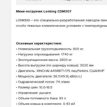
Мини-погрузчик Lonking CDM307
LONKING – это специально-разработанная заводом лине
особо тяжелых климатических условиях с температурным
Основные характеристики:
• Номинальная грузоподъемность: 800 кг.
• Нагрузка опрокидывания: 1740 кг.
• Эксплуатационная масса: 2800 кг.
• Высота выгрузки (по шарниру ковша): 3020 мм.
• Двигатель: XINCHAI A498BT1-175 лиц.Perkins США/КНР
• Мощность двигателя: 36,7(49.9) кВт(л.с.)
• Гидравлический поток: 74 л/мин
• Размер шин: 10,0-16,5
• Управление: рычаги
• Объем топливного бака: 83 л.
• Объем ковша в комплекте: 0,43 м3