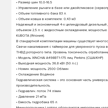
• Размер шин 10,0-16,5
• Управление рычаги в базе или джойстиковое (сервоп
• Объем топливного бака 83 л.
• Объем ковша в комплекте: 0,43 м3
Надежный и экономичный 4-х цилиндровый дизельный дв
объемом 2,5 л. с жидкостным охлаждением, мощностью 36
KUBOTA (Япония).
В стандартной комплектации машины существует многос
Свечи накаливания с таймером для уверенного пуска в
ТНВД роторного типа. Уровень токсичность отработан
• Модель XINCHAI A498BT1-175 лиц. Perkins (США/КНР)
• Выходная мощность 36,8 кВт (50 л.с.)
• Номин. мощность 2500 Об/мин
• Охлаждение Водяное
Гидравлическая система – это основная часть универса
производительность.
• Гидравлич. поток 74 л/мин
• Давление 21 мПа
• Емкость гидробака 65 л.
Мини-погрузчики Lonking оборудуются импортными узла