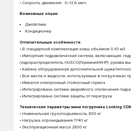
• Скорость движения : 0–12,6 км/ч
Возможные опции:
Джойстики
Кондиционер
Отличительные особенности
• В стандартной комплектации ковш объёмом 0,43 м3
• Импортная гидравлическая система, включающая: ги
гидрораспределитель HUSCO(Германия/КНР), рукава вы
• Кабина оборудованная дополнительной шума/теплои
• Все масла и жидкости, используемые в погрузчиках 
• Имеется электронный стояночный тормоз
• Интегрирована система аварийного отключения гидр
• Интегрирована система защиты от перегруза
Технические параметры мини погрузчика Lonking CD
• Номинальная грузоподъемность 800 кг.
• Нагрузка опрокидывания 1740 кг.
• Эксплуатационная масса 2800 кг.