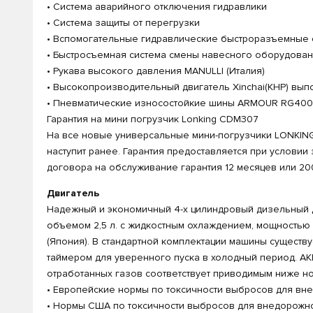
• Система аварийного отключения гидравлики
• Система защиты от перегрузки
• Вспомогательные гидравлические быстроразъемные
• Быстросъемная система смены навесного оборудован
• Рукава высокого давления MANULLI (Италия)
• Высокопроизводительный двигатель Xinchai(КНР) вып
• Пневматические износостойкие шины ARMOUR RG400
Гарантия на мини погрузчик Lonking CDM307
На все новые универсальные мини-погрузчики LONKING, 
наступит ранее. Гарантия предоставляется при услови
договора на обслуживание гарантия 12 месяцев или 200
Двигатель
Надежный и экономичный 4-х цилиндровый дизельный дв
объемом 2,5 л. с жидкостным охлаждением, мощностью 36
(Япония). В стандартной комплектации машины существу
таймером для уверенного пуска в холодный период. АК
отработанных газов соответствует приводимым ниже н
• Европейские нормы по токсичности выбросов для внедор
• Нормы США по токсичности выбросов для внедорожног