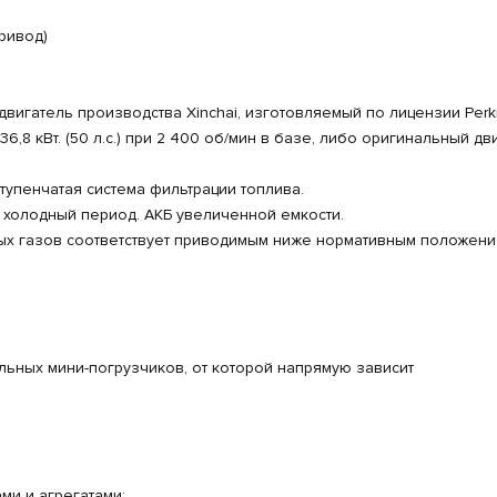
ривод)
игатель производства Xinchai, изготовляемый по лицензии Perk
,8 кВт. (50 л.с.) при 2 400 об/мин в базе, либо оригинальный дв
тупенчатая система фильтрации топлива.
 холодный период. АКБ увеличенной емкости.
ных газов соответствует приводимым ниже нормативным положени
льных мини-погрузчиков, от которой напрямую зависит
ми и агрегатами: