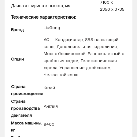
7100 x
Длина х ширина х высота, мм
2350 x 3735
Технические характеристики:
LiuGong
Бренд
AC — Кондиционер
,
SRS плавающий
ковш
,
Дополнительная гидролиния
,
Мост с блокировкой
,
Равноколесный с
Опции
крабовым ходом
,
Телескопическая
стрела
,
Управление джойстиком
,
Челюстной ковш
Страна
Китай
происхождения
Страна
Англия
производства
двигателя
Масса машины,
8400
кг