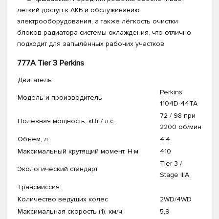
легкий доступ к АКБ и обслуживанию
электрооборудования, а также лёгкость очистки
блоков радиатора системы охлаждения, что отлично
подходит для запылённых рабочих участков
777А Tier 3 Perkins
Двигатель
Perkins
Модель и производитель
1104D-44TA
72 / 98 при
Полезная мощность, кВт / л.с.
2200 об/мин
Объем, л
4,4
Максимальный крутящий момент, Н·м
410
Tier 3 /
Экологический стандарт
Stage IIIA
Трансмиссия
Количество ведущих колес
2WD/4WD
Максимальная скорость (1), км/ч
5,9