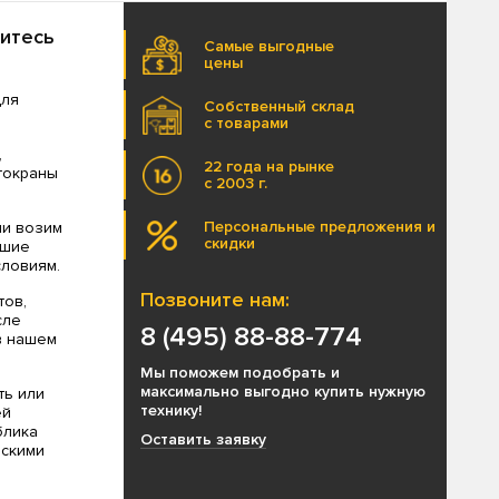
титесь
Самые выгодные
цены
для
Собственный склад
с товарами
,
22 года на рынке
втокраны
с 2003 г.
Персональные предложения и
ми возим
скидки
чшие
ловиям.
Позвоните нам:
тов,
сле
8 (495) 88-88-774
в нашем
Мы поможем подобрать и
максимально выгодно купить нужную
ть или
технику!
ей
блика
Оставить заявку
ескими