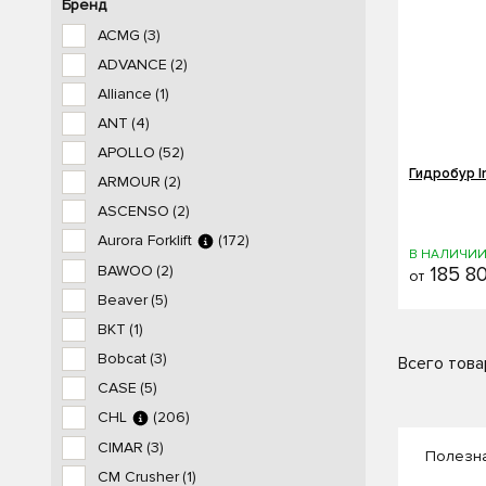
Бренд
ACMG
(3)
ADVANCE
(2)
Alliance
(1)
ANT
(4)
APOLLO
(52)
Гидробур I
ARMOUR
(2)
ASCENSO
(2)
Aurora Forklift
(172)
В НАЛИЧИ
BAWOO
(2)
185 8
от
Beaver
(5)
BKT
(1)
Bobcat
(3)
Всего това
CASE
(5)
CHL
(206)
CIMAR
(3)
Полезн
CM Crusher
(1)