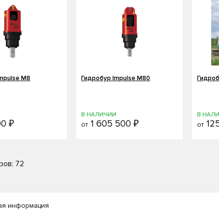
mpulse M8
Гидробур Impulse M80
Гидроб
И
В НАЛИЧИИ
В НАЛ
00 ₽
1 605 500 ₽
125
от
от
ров: 72
ая информация