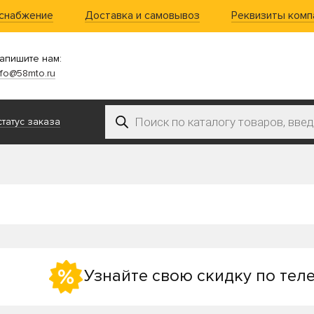
 снабжение
Доставка и самовывоз
Реквизиты комп
апишите нам:
nfo@58mto.ru
Поиск товаров
татус заказа
Узнайте свою скидку по тел