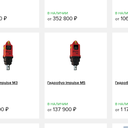
И
В НАЛИЧИИ
В НАЛ
0 ₽
352 800 ₽
106
от
от
mpulse M3
Гидробур Impulse M5
Гидроб
И
В НАЛИЧИИ
В НАЛ
00 ₽
137 900 ₽
1 1
от
от