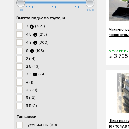
800
6 500
Высота подъема груза, м
3
(459)
Мини-погр
4,5
(217)
поворотом
4,8
(300)
6
(108)
В НАЛИЧИ
3 795
от
2
(14)
2,5
(43)
3,3
(74)
4
(1)
4,7
(9)
5
(10)
5,5
(3)
Тип шасси
Шина пнев
гусеничный
(69)
167/164A8 