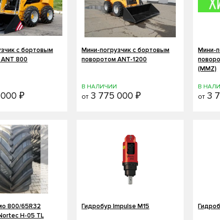
узчик с бортовым
Мини-погрузчик с бортовым
Мини-п
 ANT 800
поворотом ANT-1200
поворо
(MMZ)
И
В НАЛИЧИИ
В НАЛ
 000 ₽
3 775 000 ₽
3 7
от
от
мо 800/65R32
Гидробур Impulse M15
Гидроб
Nortec H-05 TL