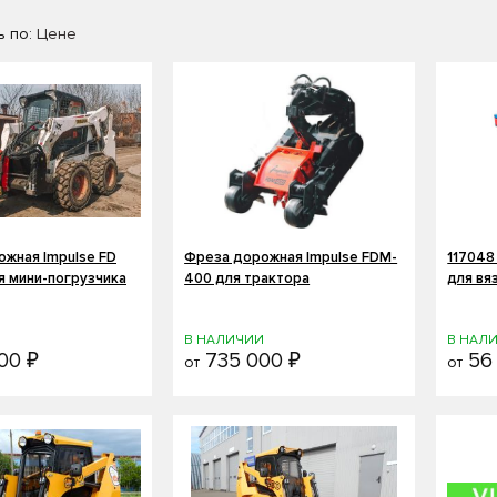
 по:
Цене
жная Impulse FD
Фреза дорожная Impulse FDM-
117048
я мини-погрузчика
400 для трактора
для вя
И
В НАЛИЧИИ
В НАЛ
00 ₽
735 000 ₽
56 
от
от