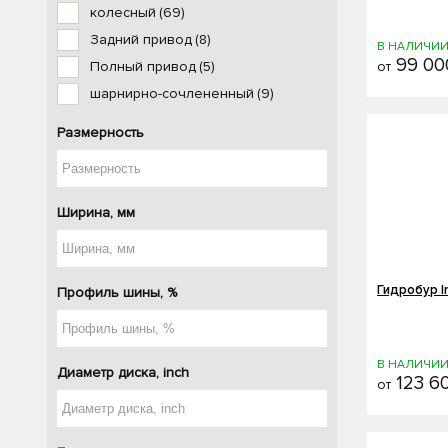
колесный
(69)
Задний привод
(8)
В НАЛИЧИ
99 00
от
Полный привод
(5)
шарнирно-сочлененный
(9)
Размерность
Ширина, мм
Гидробур I
Профиль шины, %
В НАЛИЧИ
Диаметр диска, inch
123 6
от