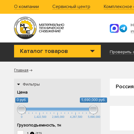
О компании
Сервисный центр
Комплексное
Н
i
Каталог товаров
Проверить с
Главная
Фильтры
Россия
Цена
0 руб.
5,690,000 руб.
0
1,422,500
2,845,000
4,267,500
5,690,000
Грузоподъемность, тн
1
(12)