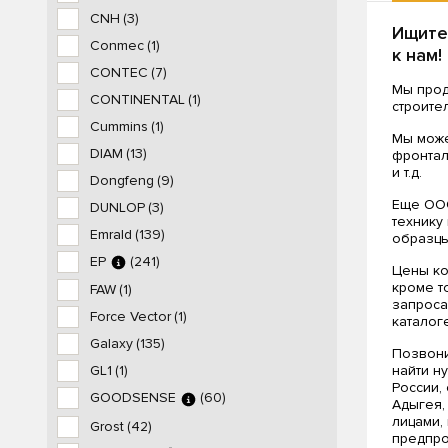
CNH
(3)
Ищите
Conmec
(1)
к нам!
CONTEC
(7)
Мы прод
CONTINENTAL
(1)
строите
Cummins
(1)
Мы може
DIAM
(13)
фронтал
и т.д.
Dongfeng
(9)
Еще ООО
DUNLOP
(3)
технику
Emrald
(139)
образцы
EP
(241)
Цены ко
кроме т
FAW
(1)
запроса
Force Vector
(1)
каталоге
Galaxy
(135)
Позвони
найти н
GL1
(1)
России,
GOODSENSE
(60)
Адыгея,
лицами,
Grost
(42)
предпро