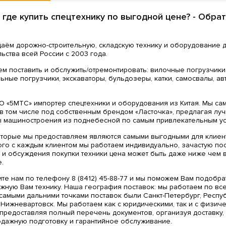
 где купить спецтехнику по выгодной цене? - Обра
аём дорожно-строительную, складскую технику и оборудование 
льства всей России с 2003 года.
м поставить и обслужить/отремонтировать: вилочные погрузчики
ьные погрузчики, экскаваторы, бульдозеры, катки, самосвалы, а
 «5МТС» импортер спецтехники и оборудования из Китая. Мы са
 в том числе под собственным брендом «Ласточка», предлагая лу
 машиностроения из поднебесной по самым привлекательным ус
торые мы предоставляем являются самыми выгодными для клиен
ого с каждым клиентом мы работаем индивидуально, зачастую по
 и обсуждения покупки техники цена может быть даже ниже чем 
.
те нам по телефону 8 (8412) 45-88-77 и мы поможем Вам подобра
ужную Вам технику. Наша география поставок: мы работаем по вс
 самыми дальними точками поставок были Санкт-Петербург, Респу
 Нижневартовск. Мы работаем как с юридическими, так и с физич
 предоставляя полный перечень документов, организуя доставку,
дажную подготовку и гарантийное обслуживание.