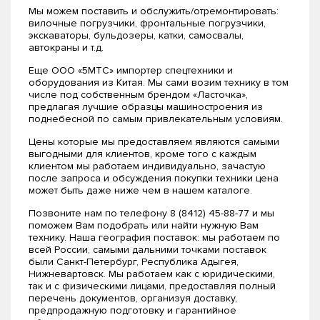
Мы можем поставить и обслужить/отремонтировать:
вилочные погрузчики, фронтальные погрузчики,
экскаваторы, бульдозеры, катки, самосвалы,
автокраны и т.д.
Еще ООО «5МТС» импортер спецтехники и
оборудования из Китая. Мы сами возим технику в том
числе под собственным брендом «Ласточка»,
предлагая лучшие образцы машиностроения из
поднебесной по самым привлекательным условиям.
Цены которые мы предоставляем являются самыми
выгодными для клиентов, кроме того с каждым
клиентом мы работаем индивидуально, зачастую
после запроса и обсуждения покупки техники цена
может быть даже ниже чем в нашем каталоге.
Позвоните нам по телефону 8 (8412) 45-88-77 и мы
поможем Вам подобрать или найти нужную Вам
технику. Наша география поставок: мы работаем по
всей России, самыми дальними точками поставок
были Санкт-Петербург, Республика Адыгея,
Нижневартовск. Мы работаем как с юридическими,
так и с физическими лицами, предоставляя полный
перечень документов, организуя доставку,
предпродажную подготовку и гарантийное